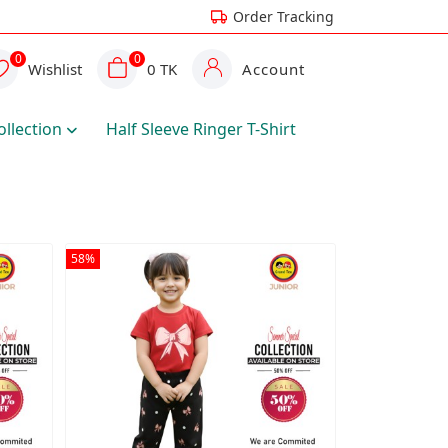
Order Tracking
0
0
Wishlist
0 TK
Account
ollection
Half Sleeve Ringer T-Shirt
58%